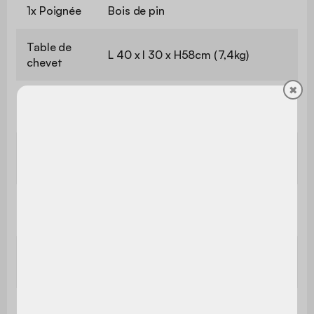
1x Poignée
Bois de pin
Table de
L 40 x l 30 x H58cm (7,4kg)
chevet
✖
Dimensions
L 7 x l 2,7 x E 1,5cm
poignée
Dimensions
L 37 x l 28,3cm
étagère
Dimensions
L 37 x l 38,5cm
de la porte
Dimensions
Ø3,8 x 15cm
des pieds