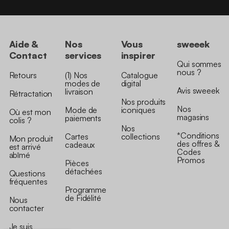
Aide &
Nos
Vous
sweeek
Contact
services
inspirer
Qui sommes
nous ?
Retours
(1) Nos
Catalogue
modes de
digital
Avis sweeek
livraison
Rétractation
Nos produits
Nos
Mode de
iconiques
Où est mon
magasins
paiements
colis ?
Nos
*Conditions
Cartes
collections
Mon produit
des offres &
cadeaux
est arrivé
Codes
abîmé
Promos
Pièces
détachées
Questions
fréquentes
Programme
de Fidélité
Nous
contacter
Je suis