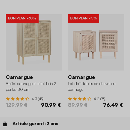
BON PLAN
-30%
BON PLAN
-15%
Camargue
Camargue
Buffet cannage et effet bois 2
Lot de 2 tables de chevet en
portes 80 cm
cannage
4.3 (43)
4.2 (73)
129,99 €
90,99 €
89,99 €
76,49 €
Article garanti 2 ans