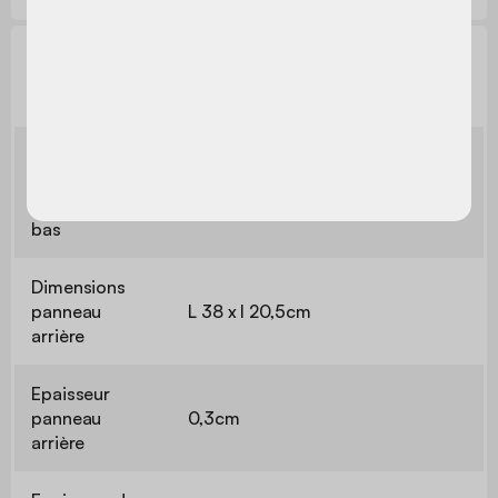
Informations techniques
Dimensions
panneaux
L 40 x l 30cm
latéraux et du
bas
Dimensions
panneau
L 38 x l 20,5cm
arrière
Epaisseur
panneau
0,3cm
arrière