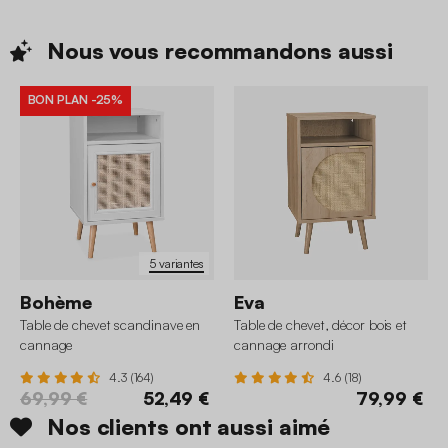
Nous vous recommandons
aussi
BON PLAN
-25%
5 variantes
Bohème
Eva
Table de chevet scandinave en
Table de chevet, décor bois et
cannage
cannage arrondi
4.3 (164)
4.6 (18)
69,99 €
52,49 €
79,99 €
Nos clients ont aussi aimé