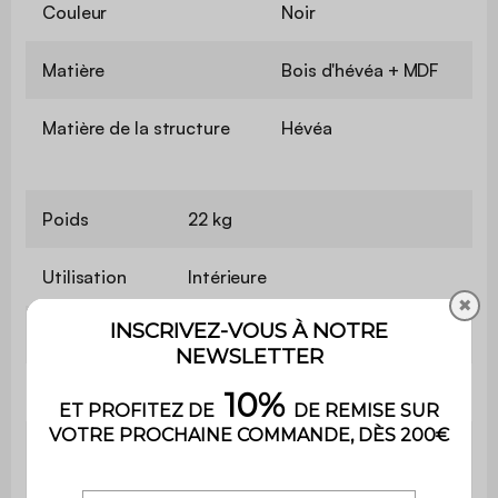
Couleur
Noir
Matière
Bois d'hévéa + MDF
Matière de la structure
Hévéa
Poids
22 kg
Utilisation
Intérieure
✖
Usage
usage domestique uniquement
Garantie
2 ans
Le montage est très simple, une
Montage
notice est fournie