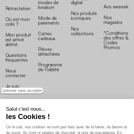
modes de
digital
Avis sweeek
livraison
Rétractation
Nos produits
Nos
Mode de
iconiques
Où est mon
magasins
paiements
colis ?
Nos
*Conditions
Cartes
collections
Mon produit
des offres &
cadeaux
est arrivé
Codes
abîmé
Promos
Pièces
détachées
Questions
fréquentes
Programme
de Fidélité
Nous
contacter
Je suis
professionnel
Continuer sans accepter
Salut c'est nous...
les Cookies !
On le sait, nos cookies ne sont pas faits avec de la farine, du beurre et
Conditions générales de vente
du sucre. Ils n’ont ni pépites de chocolat, ni noix de macadamia. En