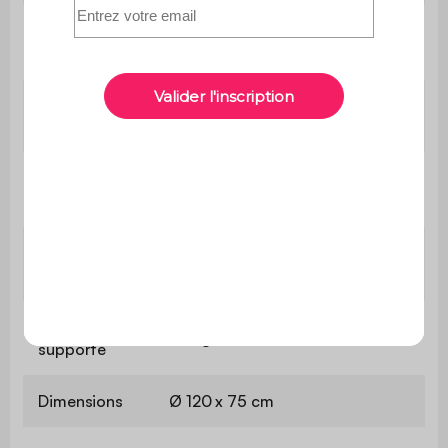
Longueur du
120 cm
plateau
Epaisseur du
1,8 cm
plateau
Espace entre
75 cm
les pieds
Hauteur sous
70 cm
la table
Poids max.
35 kg
supporté
Dimensions
Ø 120 x 75 cm