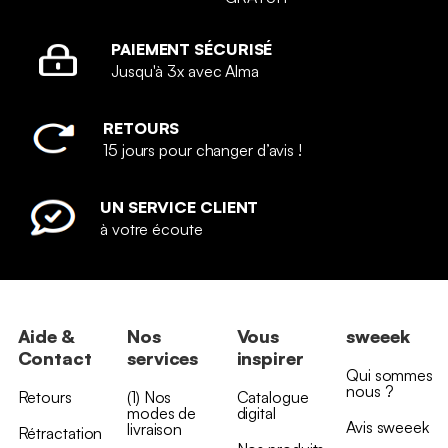
PAIEMENT SÉCURISÉ
Jusqu'à 3x avec Alma
RETOURS
15 jours pour changer d’avis !
UN SERVICE CLIENT
à votre écoute
Aide &
Nos
Vous
sweeek
Contact
services
inspirer
Qui sommes
nous ?
Retours
(1) Nos
Catalogue
modes de
digital
Avis sweeek
livraison
Rétractation