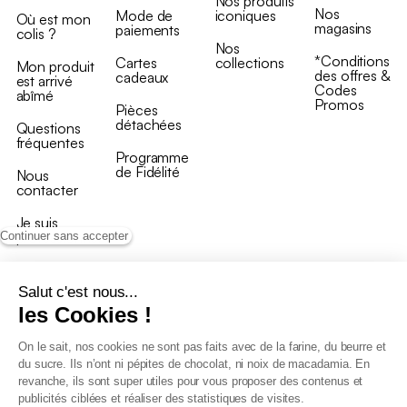
Nos produits
Nos
Mode de
iconiques
Où est mon
magasins
paiements
colis ?
Nos
*Conditions
Cartes
collections
Mon produit
des offres &
cadeaux
est arrivé
Codes
abîmé
Promos
Pièces
détachées
Questions
fréquentes
Programme
de Fidélité
Nous
contacter
Je suis
professionnel
Continuer sans accepter
Salut c'est nous...
les Cookies !
On le sait, nos cookies ne sont pas faits avec de la farine, du beurre et
Conditions générales de vente
du sucre. Ils n’ont ni pépites de chocolat, ni noix de macadamia. En
Conditions générales du programme de fidélité
revanche, ils sont super utiles pour vous proposer des contenus et
Charte de données personnelles
publicités ciblées et réaliser des statistiques de visites.
Conditions générales de vente Pro