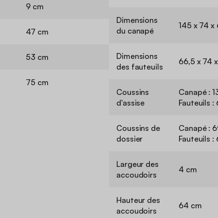
9 cm
Dimensions
145 x 74 x 
du canapé
47 cm
Dimensions
53 cm
66,5 x 74 x
des fauteuils
75 cm
Coussins
Canapé : 13
d'assise
Fauteuils :
Coussins de
Canapé : 69
dossier
Fauteuils : 
Largeur des
4 cm
accoudoirs
Hauteur des
64 cm
accoudoirs