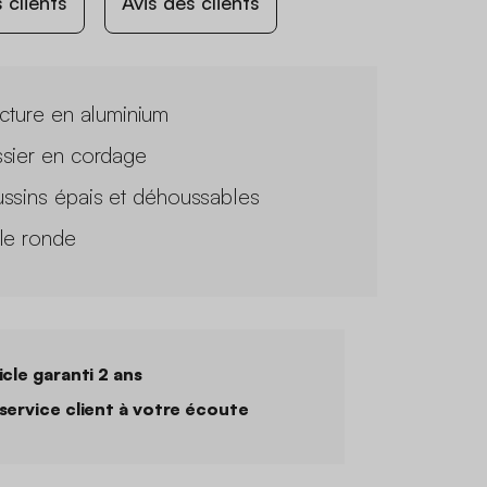
 clients
Avis des clients
ucture en aluminium
sier en cordage
ssins épais et déhoussables
le ronde
icle garanti 2 ans
service client à votre écoute