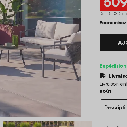
50
Dont 5,08 € d'é
Économisez
AJ
Expédition
Livrais
Livraison en
août
Descripti