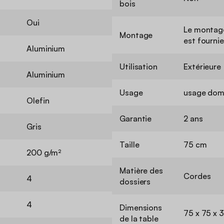
bois
Oui
Le montage
Montage
est fournie
Aluminium
Utilisation
Extérieure
Aluminium
Usage
usage dom
Olefin
Garantie
2 ans
Gris
Taille
75 cm
200 g/m²
Matière des
Cordes
4
dossiers
4
Dimensions
75 x 75 x 3
de la table