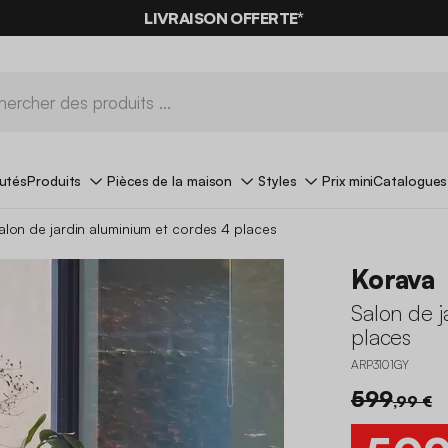
LIVRAISON OFFERTE*
utés
Produits
Pièces de la maison
Styles
Prix mini
Catalogues
alon de jardin aluminium et cordes 4 places
Korava
Salon de j
places
ARP3101GY
599
,99 €