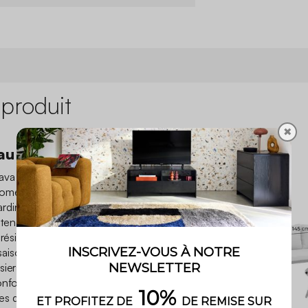
 produit
✖
au grand air
va en aluminium, l’allié
oments à quatre. Élégant et
au jardin une ambiance douce
tendre et profiter. Sa
 résistante aux intempéries,
son en toute tranquillité.
siers ne sont pas seulement
onfortablement votre dos et
es du corps. Imaginez vos