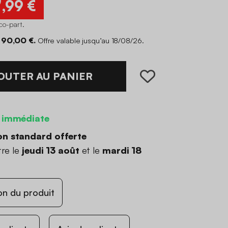
9
,99 €
co-part
.
 90,00 €.
Offre valable jusqu’au 18/08/26.
OUTER AU PANIER
 immédiate
on standard offerte
tre le
jeudi 13 août
et le
mardi 18
on du produit