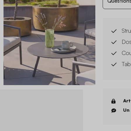
Questions
Str
Dos
Cou
Tab
Art
Un 