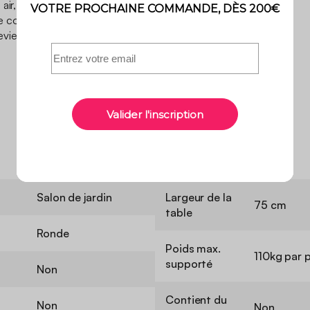
air, puis vos soirées qui se
conviviale, Avec le salon
ient un vrai plaisir à
Salon de jardin
Largeur de la
75 cm
table
Ronde
Poids max.
110kg par 
supporté
Non
Contient du
Non
Non