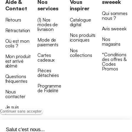
Aide &
Nos
Vous
sweeek
Contact
services
inspirer
Qui sommes
nous ?
Retours
(1) Nos
Catalogue
modes de
digital
Avis sweeek
livraison
Rétractation
Nos produits
Nos
Mode de
iconiques
Où est mon
magasins
paiements
colis ?
Nos
*Conditions
Cartes
collections
Mon produit
des offres &
cadeaux
est arrivé
Codes
abîmé
Promos
Pièces
détachées
Questions
fréquentes
Programme
de Fidélité
Nous
contacter
Je suis
professionnel
Continuer sans accepter
Salut c'est nous...