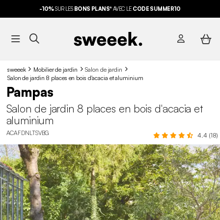
-10%
SUR LES
BONS PLANS*
AVEC LE
CODE SUMMER10
sweeek
Mobilier de jardin
Salon de jardin
Salon de jardin 8 places en bois d'acacia et aluminium
Pampas
Salon de jardin 8 places en bois d'acacia et
aluminium
ACAFDNLTSVBG
4.4 (18)