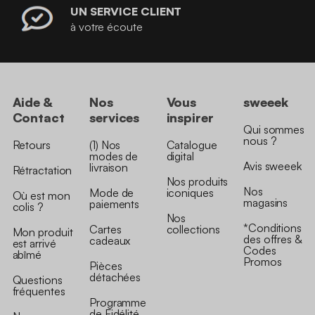
UN SERVICE CLIENT
à votre écoute
Aide &
Nos
Vous
sweeek
Contact
services
inspirer
Qui sommes
nous ?
Retours
(1) Nos
Catalogue
modes de
digital
Avis sweeek
livraison
Rétractation
Nos produits
Nos
Mode de
iconiques
Où est mon
magasins
paiements
colis ?
Nos
*Conditions
Cartes
collections
Mon produit
des offres &
cadeaux
est arrivé
Codes
abîmé
Promos
Pièces
détachées
Questions
fréquentes
Programme
de Fidélité