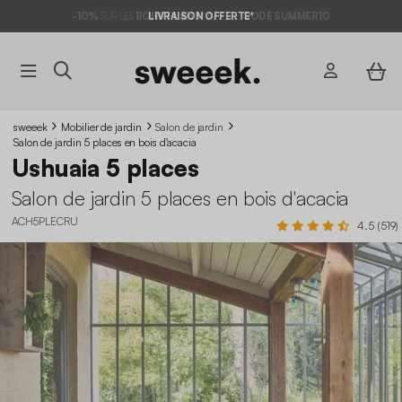
-10%
SUR LES
BONS PLANS*
LIVRAISON OFFERTE*
AVEC LE
CODE SUMMER10
sweeek
Mobilier de jardin
Salon de jardin
Salon de jardin 5 places en bois d'acacia
Ushuaia 5 places
Salon de jardin 5 places en bois d'acacia
ACH5PLECRU
4.5 (519)