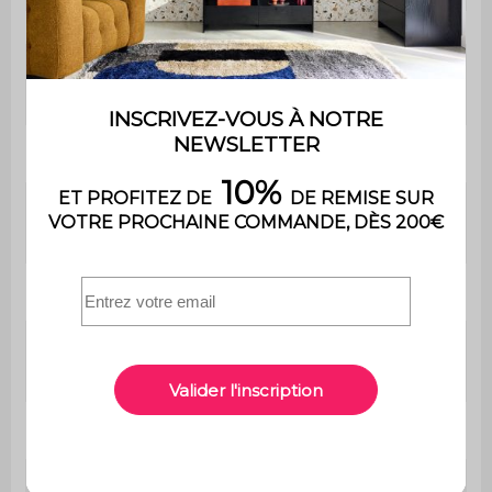
Poids max.
110kg par place
supporté
Poids
51,50 kg
Le montage est très simple,
Montage
une notice est fournie
Utilisation
Extérieure
usage domestique
Usage
uniquement
Garantie
2 ans
Dimensions