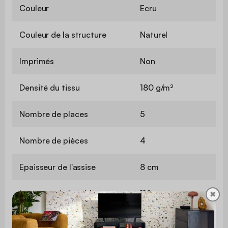
Couleur
Ecru
Couleur de la structure
Naturel
Imprimés
Non
Densité du tissu
180 g/m²
Nombre de places
5
Nombre de pièces
4
Epaisseur de l'assise
8 cm
Longueur de la table
110 cm
✖
Largeur de la table
60 cm