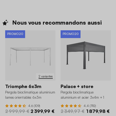
Nous vous recommandons
aussi
PROMO20
PROMO20
2 variantes
Triomphe 6x3m
Palace + store
Pergola bioclimatique aluminium
Pergola bioclimatique
lames orientables 6x3m
aluminium et acier 3x4m + 1
Triomphe
store 3m + 1 store 4m Palace
4.6 (109)
4.4 (792)
2 999,99 €
2 399,99 €
2 349,97 €
1 879,98 €