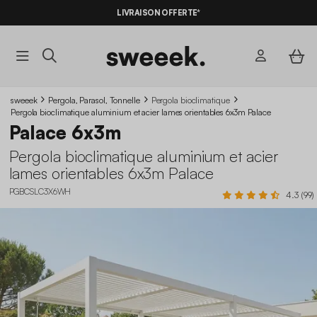
-10%
SUR LES
BONS PLANS*
LIVRAISON OFFERTE*
AVEC LE
CODE SUMMER10
sweeek
Pergola, Parasol, Tonnelle
Pergola bioclimatique
Pergola bioclimatique aluminium et acier lames orientables 6x3m Palace
Palace 6x3m
Pergola bioclimatique aluminium et acier
lames orientables 6x3m Palace
PGBCSLC3X6WH
4.3 (99)