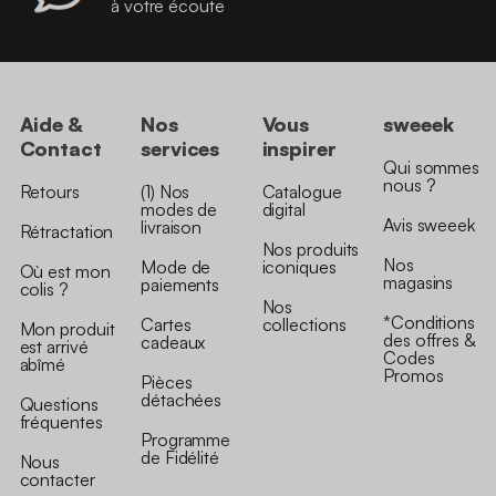
à votre écoute
Aide &
Nos
Vous
sweeek
Contact
services
inspirer
Qui sommes
nous ?
Retours
(1) Nos
Catalogue
modes de
digital
Avis sweeek
livraison
Rétractation
Nos produits
Nos
Mode de
iconiques
Où est mon
magasins
paiements
colis ?
Nos
*Conditions
Cartes
collections
Mon produit
des offres &
cadeaux
est arrivé
Codes
abîmé
Promos
Pièces
détachées
Questions
fréquentes
Programme
de Fidélité
Nous
contacter