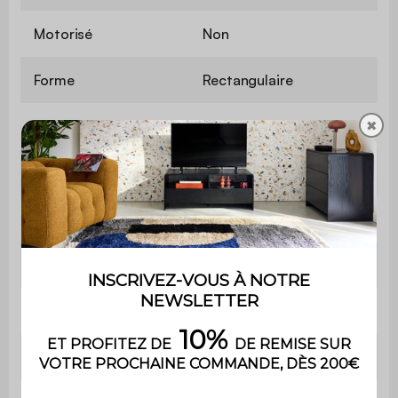
Motorisé
Non
Forme
Rectangulaire
✖
Couleur
Blanc
RAL
9016
Garantie
2 ans
Taille
3x6 m
Superficie
18 m²
Hauteur au faitage
2,31 m²