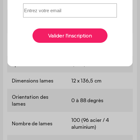
Hauteur entrée
2,11 m
Surface au sol
15 m²
intérieure
Dimensions des
10 x 10 x 224 cm
poteaux
Epaisseur aluminium
1,4 / 1,5 mm
Dimensions lames
12 x 136,5 cm
Orientation des
0 à 88 degrès
lames
100 (96 acier / 4
Nombre de lames
aluminium)