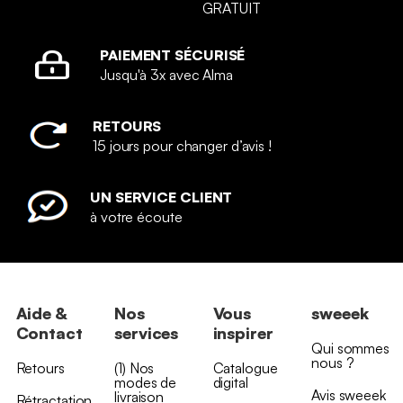
GRATUIT
PAIEMENT SÉCURISÉ
Jusqu'à 3x avec Alma
RETOURS
15 jours pour changer d’avis !
UN SERVICE CLIENT
à votre écoute
Aide &
Nos
Vous
sweeek
Contact
services
inspirer
Qui sommes
nous ?
Retours
(1) Nos
Catalogue
modes de
digital
Avis sweeek
livraison
Rétractation