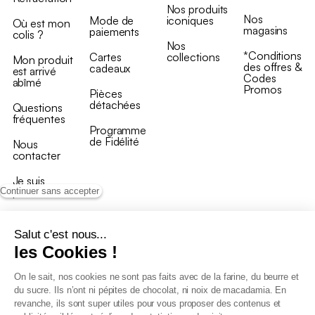
Nos produits
Nos
Mode de
iconiques
Où est mon
magasins
paiements
colis ?
Nos
*Conditions
Cartes
collections
Mon produit
des offres &
cadeaux
est arrivé
Codes
abîmé
Promos
Pièces
détachées
Questions
fréquentes
Programme
de Fidélité
Nous
contacter
Je suis
professionnel
Continuer sans accepter
Salut c'est nous...
les Cookies !
On le sait, nos cookies ne sont pas faits avec de la farine, du beurre et
Conditions générales de vente
du sucre. Ils n’ont ni pépites de chocolat, ni noix de macadamia. En
Conditions générales du programme de fidélité
revanche, ils sont super utiles pour vous proposer des contenus et
Charte de données personnelles