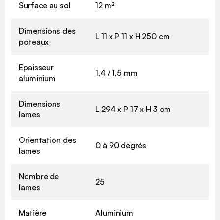
Surface au sol
12 m²
Dimensions des
L 11 x P 11 x H 250 cm
poteaux
Epaisseur
1,4 / 1,5 mm
aluminium
Dimensions
L 294 x P 17 x H 3 cm
lames
Orientation des
0 à 90 degrés
lames
Nombre de
25
lames
Matière
Aluminium