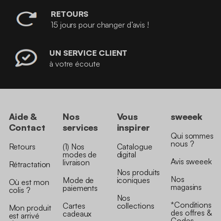
RETOURS
15 jours pour changer d’avis !
UN SERVICE CLIENT
à votre écoute
Aide &
Nos
Vous
sweeek
Contact
services
inspirer
Qui sommes
nous ?
Retours
(1) Nos
Catalogue
modes de
digital
Avis sweeek
livraison
Rétractation
Nos produits
Nos
Mode de
iconiques
Où est mon
magasins
paiements
colis ?
Nos
*Conditions
Cartes
collections
Mon produit
des offres &
cadeaux
est arrivé
Codes