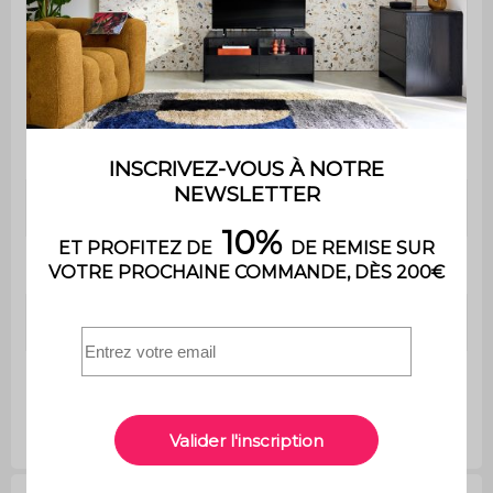
Poids
10,7kg
Dimensions espaces
Dimensions espaces
de rangement : L 36 x
de rangement : L 36 x
P 39 x H 12cm / L 36 x
P 39 x H 12cm / L 36 x
P 39 X h 36,5cm
P 39 X h 36,5cm
Dimensions étagère
L39 x l36cm
Poignée
Ø1,8 x 2,4cm
Porte
L 35,8 x H 36cm
Pieds
Ø2 x H16cm