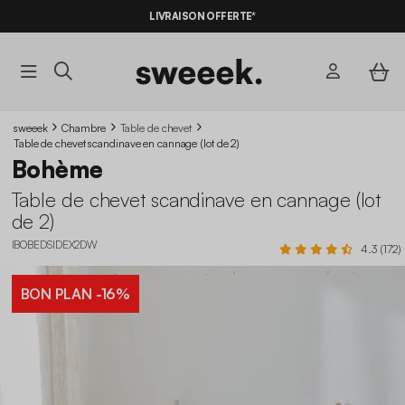
-10%
SUR LES
BONS PLANS*
LIVRAISON OFFERTE*
AVEC LE
CODE SUMMER10
sweeek
Chambre
Table de chevet
Table de chevet scandinave en cannage (lot de 2)
Bohème
Table de chevet scandinave en cannage (lot
de 2)
IBOBEDSIDEX2DW
4.3 (172)
BON PLAN
-16%