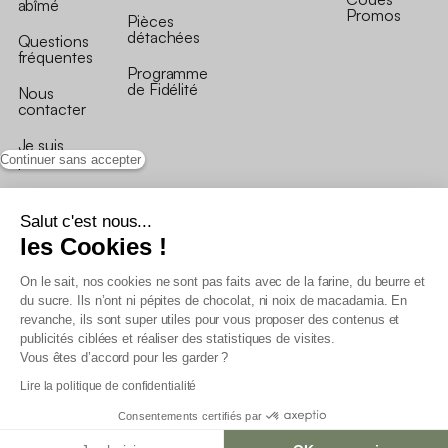
abîmé
Promos
Pièces
détachées
Questions
fréquentes
Programme
de Fidélité
Nous
contacter
Je suis
professionnel
Continuer sans accepter
Salut c'est nous...
les Cookies !
On le sait, nos cookies ne sont pas faits avec de la farine, du beurre et
Conditions générales de vente
du sucre. Ils n’ont ni pépites de chocolat, ni noix de macadamia. En
Conditions générales du programme de fidélité
revanche, ils sont super utiles pour vous proposer des contenus et
Charte de données personnelles
publicités ciblées et réaliser des statistiques de visites.
Conditions générales de vente Pro
Vous êtes d’accord pour les garder ?
Déclaration d’accessibilité
Lire la politique de confidentialité
Consentements certifiés par