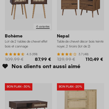
4 variantes
Bohème
Nepal
Lot de 2 tables de chevet effet
Table de chevet décor bois teinté
bois et cannage
noyer, 2 tiroirs (lot de 2)
4.5 (159)
3.7 (48)
109,99 €
87,99 €
129,99 €
110,49 €
Nos clients ont aussi aimé
BON PLAN
-30%
BON PLAN
-20%