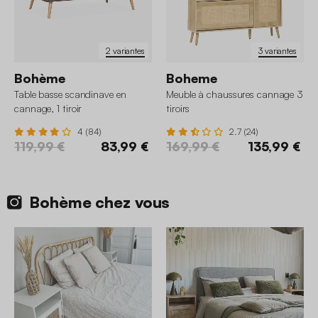
2 variantes
3 variantes
Bohème
Boheme
Table basse scandinave en
Meuble à chaussures cannage 3
cannage, 1 tiroir
tiroirs
4 (84)
2.7 (24)
119,99 €
83,99 €
169,99 €
135,99 €
Bohème chez vous