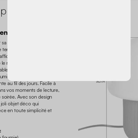
 produit
tendance
 sa place chez vous et
 tendance à votre intérieur.
fiche un style à la fois
 le regard tout en restant
table de chevet, un bureau
lumière agréable qui rend
e au fil des jours. Facile à
dans vos moments de lecture,
 soirée. Avec son design
joli objet déco qui
ce en toute simplicité et
:
 fournie)