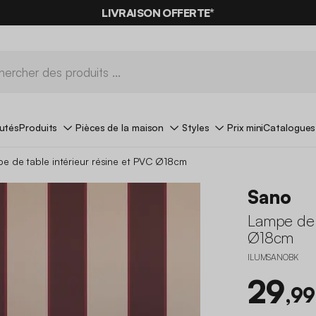
LIVRAISON OFFERTE*
utés
Produits
Pièces de la maison
Styles
Prix mini
Catalogues
e de table intérieur résine et PVC Ø18cm
Sano
Lampe de t
Ø18cm
ILUMSANOBK
29
,99