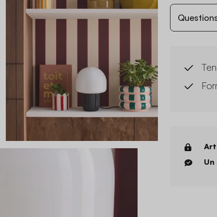
Questions
Ten
For
Art
Un 