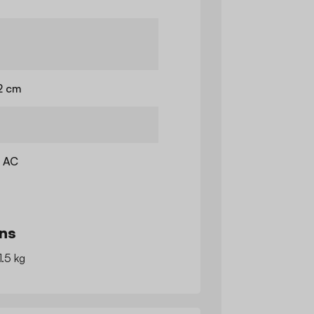
,2 cm
 AC
ns
1.5 kg