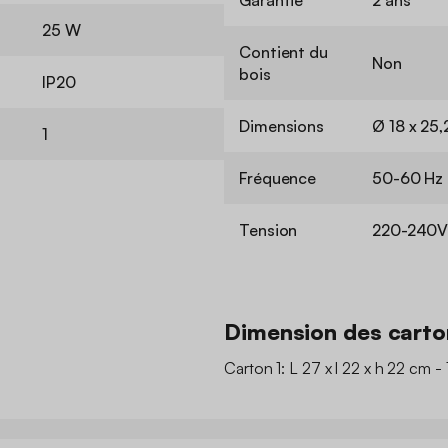
25 W
Contient du
Non
bois
IP20
Dimensions
Ø 18 x 25
1
Fréquence
50-60 Hz
Tension
220-240V
Dimension des carto
Carton 1: L 27 x l 22 x h 22 cm - 