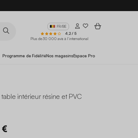
FR/BE
4,2 / 5
Plus de 30 000 avis à l’international
Programme de Fidélité
Nos magasins
Espace Pro
able intérieur résine et PVC
 €