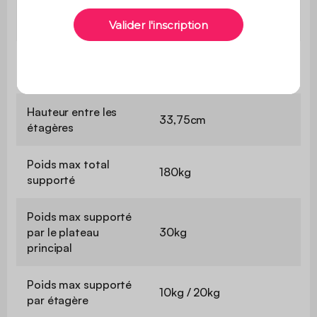
Epaisseur des
3,5cm
panneaux
L 33,75 x P 39 cm (x5) / L
Compartiments
66,95 x P 39cm (x5)
Hauteur entre les
33,75cm
étagères
Poids max total
180kg
supporté
Poids max supporté
par le plateau
30kg
principal
Poids max supporté
10kg / 20kg
par étagère