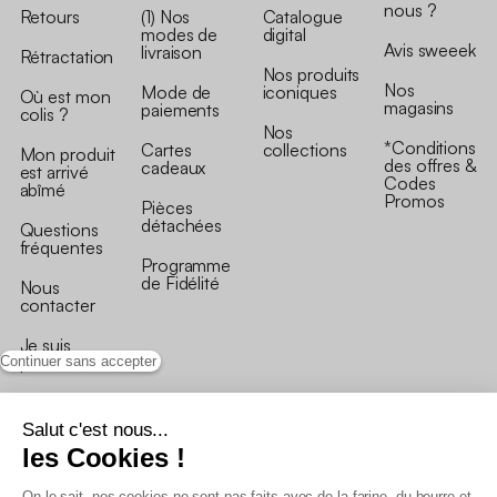
nous ?
Retours
(1) Nos
Catalogue
modes de
digital
Avis sweeek
livraison
Rétractation
Nos produits
Nos
Mode de
iconiques
Où est mon
magasins
paiements
colis ?
Nos
*Conditions
Cartes
collections
Mon produit
des offres &
cadeaux
est arrivé
Codes
abîmé
Promos
Pièces
détachées
Questions
fréquentes
Programme
de Fidélité
Nous
contacter
Je suis
professionnel
Continuer sans accepter
Salut c'est nous...
les Cookies !
On le sait, nos cookies ne sont pas faits avec de la farine, du beurre et