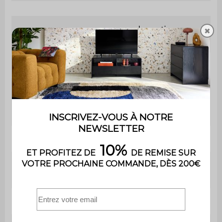
usage domestique
✖
Usage
uniquement
Garantie
2 ans
Le montage est très
Montage
simple, une notice est
fournie
Nombre de niveaux
5
Nombre de
10
compartiments
Bibliothèque
L 111,2 x P 39 x H 190cm