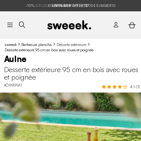
-10%
SUR LES
BONS PLANS*
LIVRAISON OFFERTE*
AVEC LE
CODE SUMMER10
sweeek
Barbecue, plancha
Desserte extérieure
Desserte extérieure 95 cm en bois avec roues et poignée
Aulne
Desserte extérieure 95 cm en bois avec roues
et poignée
KCW95NAT
4.1 (7)