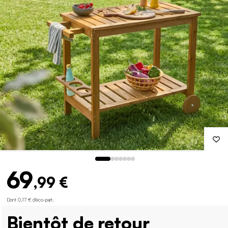
69
,99 €
Dont 0,17 € d'éco-part
.
Bientôt de retour