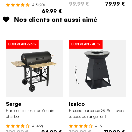
99,99 €
79,99 €
4.3 (20)
69,99 €
Nos clients ont aussi aimé
BON PLAN
-23%
BON PLAN
-40%
Serge
Izalco
Barbecue smoker américain
Brasero barbecue Ø59cm avec
charbon
espace de rangement
4 (433)
4 (5)
109,99 €
84,99 €
199,99 €
119,99 €