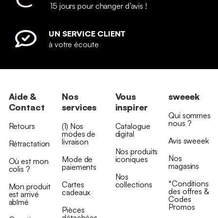
15 jours pour changer d’avis !
UN SERVICE CLIENT
à votre écoute
Aide &
Nos
Vous
sweeek
Contact
services
inspirer
Qui sommes
nous ?
Retours
(1) Nos
Catalogue
modes de
digital
Avis sweeek
livraison
Rétractation
Nos produits
Nos
Mode de
iconiques
Où est mon
magasins
paiements
colis ?
Nos
*Conditions
Cartes
collections
Mon produit
des offres &
cadeaux
est arrivé
Codes
abîmé
Promos
Pièces
détachées