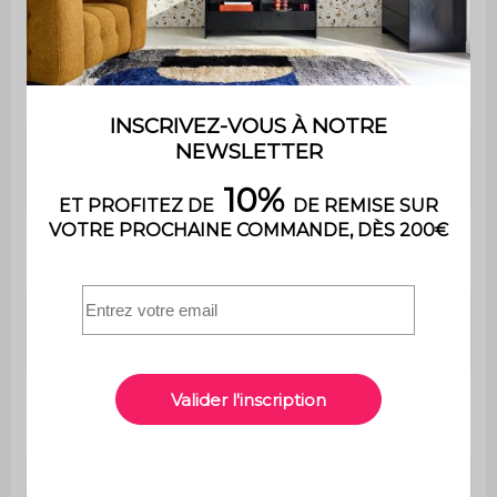
Matière de la structure
Mousse
Densité du tissu
500 g/m²
Densité mousse
Mousse polyuréthane
assise
(30kg/m3)
Densité mousse
Mousse polyuréthane
dossier
(30kg/m3)
Profondeur
60 cm
d'assise
Confort de
Equilibré
l'assise
Convertible
Non