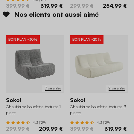
399,99 €
319,99 €
299,99 €
254,99 €
Nos clients ont aussi aimé
BON PLAN
-30%
BON PLAN
-20%
7 variantes
2 variantes
Sokol
Sokol
Chauffeuse bouclette texturée 1
Chauffeuse bouclette texturée 3
place
places
4.3 (129)
4.3 (129)
299,99 €
209,99 €
399,99 €
319,99 €