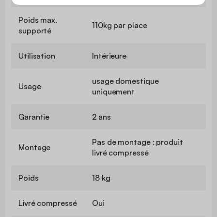
Poids max.
110kg par place
supporté
Utilisation
Intérieure
usage domestique
Usage
uniquement
Garantie
2 ans
Pas de montage : produit
Montage
livré compressé
Poids
18 kg
Livré compressé
Oui