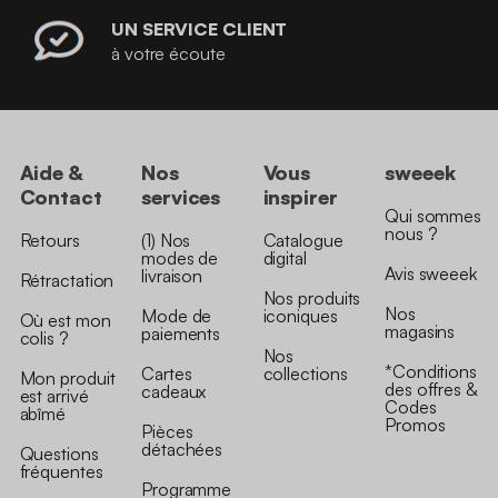
UN SERVICE CLIENT
à votre écoute
Aide &
Nos
Vous
sweeek
Contact
services
inspirer
Qui sommes
nous ?
Retours
(1) Nos
Catalogue
modes de
digital
Avis sweeek
livraison
Rétractation
Nos produits
Nos
Mode de
iconiques
Où est mon
magasins
paiements
colis ?
Nos
*Conditions
Cartes
collections
Mon produit
des offres &
cadeaux
est arrivé
Codes
abîmé
Promos
Pièces
détachées
Questions
fréquentes
Programme