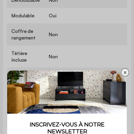
Déhoussable
Non
Modulable
Oui
Coffre de
Non
rangement
Têtière
Non
incluse
✖
Contient du
Non
bois
Matière
Velours côtelé
Matière de
Mousse
la structure