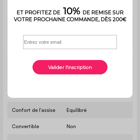
Densité du
330 g/m²
tissu
Mousse recyclée (densité :
Garnissage
50kg/m3) + mousse
polyuréthane (densité : 18kg/m3)
Densité mousse
Mousse polyuréthane
assise
(30kg/m3)
Profondeur
60 - 80 cm
d'assise
Confort de l'assise
Equilibré
Convertible
Non