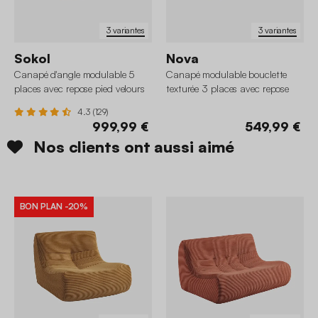
3 variantes
3 variantes
Sokol
Nova
Canapé d'angle modulable 5
Canapé modulable bouclette
places avec repose pied velours
texturée 3 places avec repose
côtelé
pied
4.3 (129)
999,99 €
549,99 €
Nos clients ont aussi aimé
BON PLAN
-20%