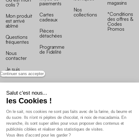
magasins
paiements
colis ?
Nos
*Conditions
Cartes
collections
Mon produit
des offres &
cadeaux
est arrivé
Codes
abîmé
Promos
Pièces
détachées
Questions
fréquentes
Programme
de Fidélité
Nous
contacter
Je suis
professionnel
Continuer sans accepter
Salut c'est nous...
les Cookies !
On le sait, nos cookies ne sont pas faits avec de la farine, du beurre et
Conditions générales de vente
du sucre. Ils n’ont ni pépites de chocolat, ni noix de macadamia. En
Conditions générales du programme de fidélité
revanche, ils sont super utiles pour vous proposer des contenus et
Charte de données personnelles
publicités ciblées et réaliser des statistiques de visites.
Conditions générales de vente Pro
Vous êtes d’accord pour les garder ?
Déclaration d’accessibilité