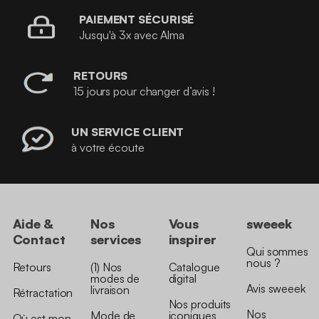
PAIEMENT SÉCURISÉ
Jusqu'à 3x avec Alma
RETOURS
15 jours pour changer d’avis !
UN SERVICE CLIENT
à votre écoute
Aide &
Nos
Vous
sweeek
Contact
services
inspirer
Qui sommes
nous ?
Retours
(1) Nos
Catalogue
modes de
digital
Avis sweeek
livraison
Rétractation
Nos produits
Nos
Mode de
iconiques
Où est mon