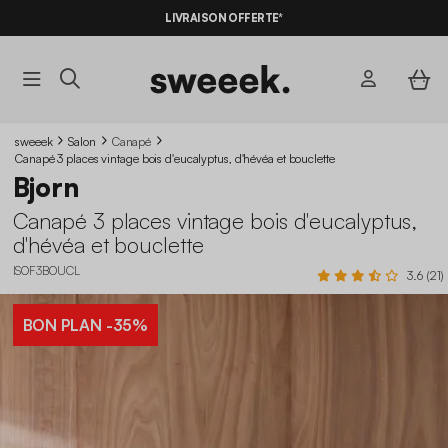
-10%
SUR LES
BONS PLANS*
LIVRAISON OFFERTE*
AVEC LE
CODE SUMMER10
sweeek
Salon
Canapé
Canapé 3 places vintage bois d'eucalyptus, d'hévéa et bouclette
Bjorn
Canapé 3 places vintage bois d'eucalyptus,
d'hévéa et bouclette
ISOF3BOUCL
3.6 (21)
BON PLAN
-35%