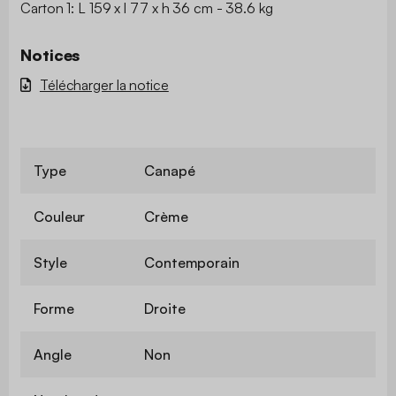
Carton 1: L 159 x l 77 x h 36 cm - 38.6 kg
Notices
Télécharger la notice
Type
Canapé
Couleur
Crème
Style
Contemporain
Forme
Droite
Angle
Non