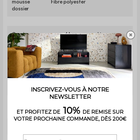
mousse
Fibre polyester
dossier
Garnissage
Mousse recyclée
✖
accoudoirs
(50kg/m3)
Garnissage petits
Fibre polyester
coussins
Profondeur
69 cm
d'assise
Largeur
12 cm
d'accoudoir
Confort de l'assise
Ferme