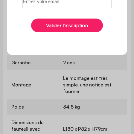
Convertible
Non
Poids max.
110kg par place
supporté
usage domestique
Usage
uniquement
Garantie
2 ans
Le montage est très
Montage
simple, une notice est
fournie
Poids
34,8 kg
Dimensions du
fauteuil avec
L180 x P82 x H79cm