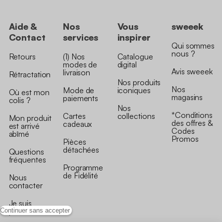
Aide &
Nos
Vous
sweeek
Contact
services
inspirer
Qui sommes
nous ?
Retours
(1) Nos
Catalogue
modes de
digital
Avis sweeek
livraison
Rétractation
Nos produits
Nos
Mode de
iconiques
Où est mon
magasins
paiements
colis ?
Nos
*Conditions
Cartes
collections
Mon produit
des offres &
cadeaux
est arrivé
Codes
abîmé
Promos
Pièces
détachées
Questions
fréquentes
Programme
de Fidélité
Nous
contacter
Je suis
professionnel
Continuer sans accepter