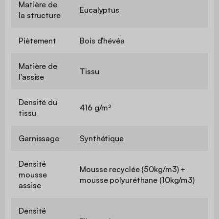
Matière de
Eucalyptus
la structure
Piètement
Bois d'hévéa
Matière de
Tissu
l'assise
Densité du
416 g/m²
tissu
Garnissage
Synthétique
Densité
Mousse recyclée (50kg/m3) +
mousse
mousse polyuréthane (10kg/m3)
assise
Densité