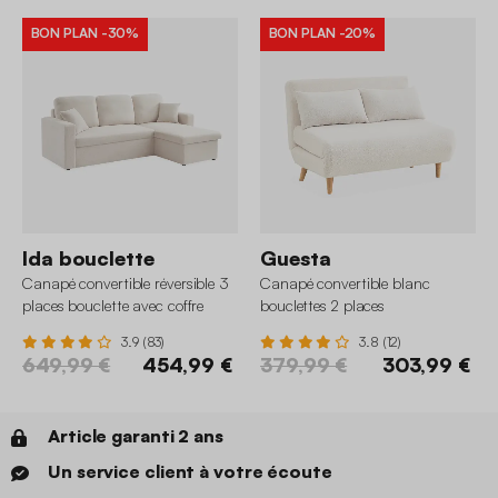
BON PLAN
-30%
BON PLAN
-20%
Ida bouclette
Guesta
Canapé convertible réversible 3
Canapé convertible blanc
places bouclette avec coffre
bouclettes 2 places
3.9 (83)
3.8 (12)
649,99 €
454,99 €
379,99 €
303,99 €
Article garanti 2 ans
Un service client à votre écoute