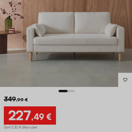
349
,99 €
227
,49 €
Dont 5,30 € d'éco-part
.