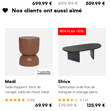
699,99 €
699,99 €
559,99 €
Nos clients ont aussi aimé
BON PLAN
-30%
7 variantes
Madi
Shiva
Table d'appoint, bout de
Table basse ovale bois de
canapé, table de chevet métal
manguier et placage pierre
Ø32 x H42cm
5 (22)
3.7 (7)
69,99 €
179,99 €
125,99 €