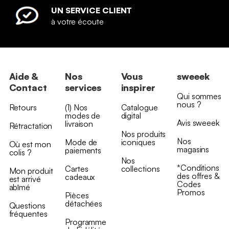
UN SERVICE CLIENT
à votre écoute
Aide &
Nos
Vous
sweeek
Contact
services
inspirer
Qui sommes
nous ?
Retours
(1) Nos
Catalogue
modes de
digital
Avis sweeek
livraison
Rétractation
Nos produits
Nos
Mode de
iconiques
Où est mon
magasins
paiements
colis ?
Nos
*Conditions
Cartes
collections
Mon produit
des offres &
cadeaux
est arrivé
Codes
abîmé
Promos
Pièces
détachées
Questions
fréquentes
Programme