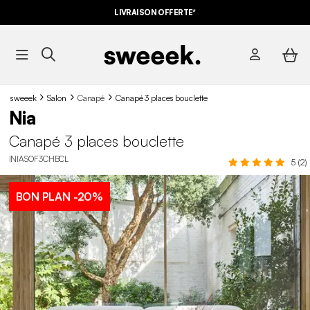
LIVRAISON OFFERTE*
sweeek
Salon
Canapé
Canapé 3 places bouclette
Nia
Canapé 3 places bouclette
INIASOF3CHBCL
5 (2)
BON PLAN
-20%