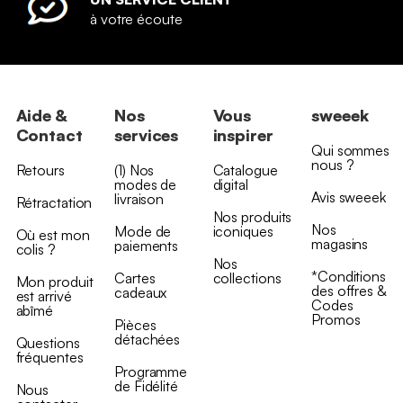
à votre écoute
Aide &
Nos
Vous
sweeek
Contact
services
inspirer
Qui sommes
nous ?
Retours
(1) Nos
Catalogue
modes de
digital
Avis sweeek
livraison
Rétractation
Nos produits
Nos
Mode de
iconiques
Où est mon
magasins
paiements
colis ?
Nos
*Conditions
Cartes
collections
Mon produit
des offres &
cadeaux
est arrivé
Codes
abîmé
Promos
Pièces
détachées
Questions
fréquentes
Programme
de Fidélité
Nous