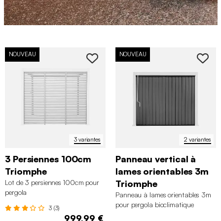
NOUVEAU
NOUVEAU
3 variantes
2 variantes
3 Persiennes 100cm
Panneau vertical à
Triomphe
lames orientables 3m
Lot de 3 persiennes 100cm pour
Triomphe
pergola
Panneau à lames orientables 3m
bioclimatique aluminium 3x3m V2
pour pergola bioclimatique
3 (3)
4x3m 6x3m Triomphe
aluminium 3x3m V2 4x3m 6x3m
999,99 €