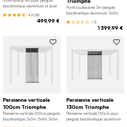
Store latéral 4m pour pergola
Triomphe
bioclimatique aluminium et acier
Porte coulissante 3m pergola
3x4m Palace
bioclimatique aluminium 3x3m
4.6 (26)
3x4m et 3x6m Triomphe
499,99 €
1 (1)
1 399,99 €
Persienne verticale
Persienne verticale
100cm Triomphe
130cm Triomphe
Persienne verticale 100cm pergola
Persienne verticale 130cm pour
bioclimatique 3x3m 3x4m 3x6m
pergola bioclimatique aluminium
Triomphe
3x4m Triomphe