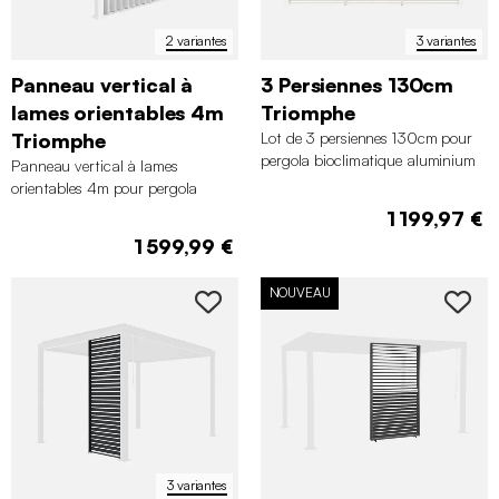
2 variantes
3 variantes
Panneau vertical à
3 Persiennes 130cm
lames orientables 4m
Triomphe
Triomphe
Lot de 3 persiennes 130cm pour
pergola bioclimatique aluminium
Panneau vertical à lames
4x3m Triomphe
orientables 4m pour pergola
bioclimatique aluminium 4x3m
1 199,97 €
Triomphe
1 599,99 €
NOUVEAU
3 variantes