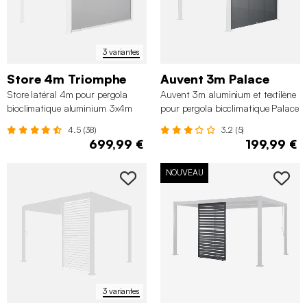
3 variantes
Store 4m Triomphe
Auvent 3m Palace
Store latéral 4m pour pergola
Auvent 3m aluminium et textilène
bioclimatique aluminium 3x4m
pour pergola bioclimatique Palace
Triomphe
4.5 (38)
3.2 (5)
699,99 €
199,99 €
NOUVEAU
3 variantes