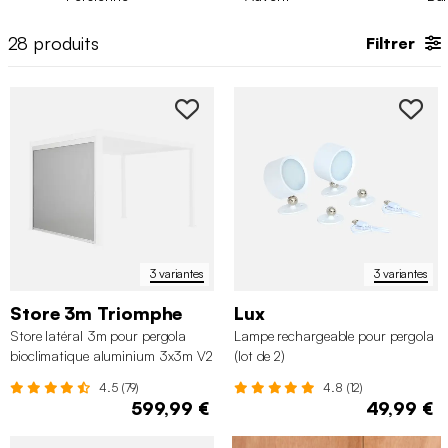
vivre, modulable selon la météo et vos envies.
28
produits
Filtrer
3 variantes
3 variantes
Store 3m Triomphe
Lux
Store latéral 3m pour pergola
Lampe rechargeable pour pergola
bioclimatique aluminium 3x3m V2
(lot de 2)
3x4m 3x6m Triomphe
4.5 (79)
4.8 (12)
599,99 €
49,99 €