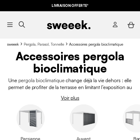
LIVRAISON OFFERTE*
sweeek
Pergola, Parasol, Tonnelle
Accessoires pergola bioclimatique
Accessoires pergola
bioclimatique
Une
pergola bioclimatique
change déjà la vie dehors : elle
permet de profiter de la terrasse en limitant l’exposition au
soleil, en coupant le vent et en restant à l’abri des petites
Voir plus
pluies, tout en gardant une belle luminosité. Pour aller encore
plus loin, il suffit d’ajouter les bons accessoires pour pergola
bioclimatique. Chez sweeek, nous avons conçu une sélection
complète pour adapter votre pergola à vos usages : plus de
confort, plus d’intimité, et un rendu encore plus élégant. Avec
ces options, votre espace extérieur devient un vrai coin à
Persienne
Auvent
Ba