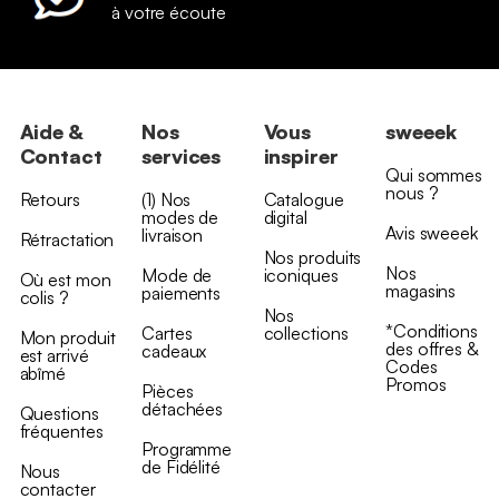
à votre écoute
Aide &
Nos
Vous
sweeek
Contact
services
inspirer
Qui sommes
nous ?
Retours
(1) Nos
Catalogue
modes de
digital
Avis sweeek
livraison
Rétractation
Nos produits
Nos
Mode de
iconiques
Où est mon
magasins
paiements
colis ?
Nos
*Conditions
Cartes
collections
Mon produit
des offres &
cadeaux
est arrivé
Codes
abîmé
Promos
Pièces
détachées
Questions
fréquentes
Programme
de Fidélité
Nous
contacter