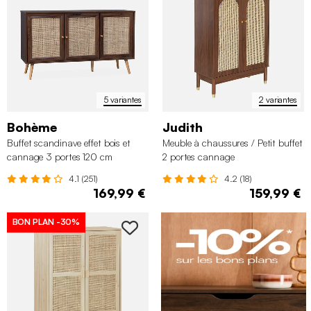
5 variantes
2 variantes
Bohème
Judith
Buffet scandinave effet bois et
Meuble à chaussures / Petit buffet
cannage 3 portes 120 cm
2 portes cannage
4.1 (251)
4.2 (18)
169,99 €
159,99 €
BON PLAN
-30%