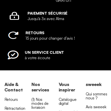
GRATUIT
PAIEMENT SÉCURISÉ
Jusqu'à 3x avec Alma
RETOURS
15 jours pour changer d’avis !
UN SERVICE CLIENT
à votre écoute
Aide &
Nos
Vous
sweeek
Contact
services
inspirer
Qui sommes
nous ?
Retours
(1) Nos
Catalogue
modes de
digital
Avis sweeek
livraison
Rétractation