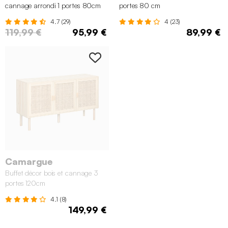
cannage arrondi 1 portes 80cm
portes 80 cm
4.7 (29)
4 (23)
119,99 €
95,99 €
89,99 €
Camargue
Buffet décor bois et cannage 3
portes 120cm
4.1 (8)
149,99 €