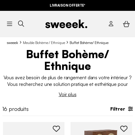
LIVRAISON OFFERTE*
sweeek
Meuble Bohème / Ethnique
Buffet Bohème/ Ethnique
Buffet Bohème/
Ethnique
Vous avez besoin de plus de rangement dans votre intérieur ?
Vous recherchez une solution pratique et esthétique pour
l’habiller l’un des murs de votre
salle à manger
? Le buffet
Voir plus
bohème ethnique
fait partie de nos meubles préférés pour
aménager son intérieur. Pratique, esthétique, difficile de faire
16
produits
Filtrer
sans lui quand on a besoin de plus de rangement.