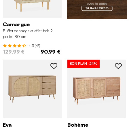
Camargue
Buffet cannage et effet bois 2
portes 80 cm
4.3 (43)
129,99 €
90,99 €
BON PLAN
-24%
Eva
Bohème