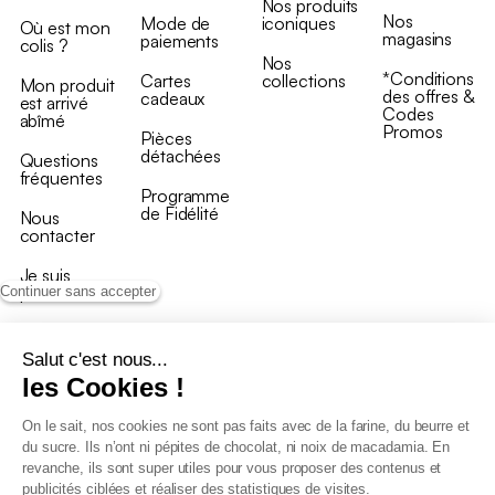
Nos produits
Nos
Mode de
iconiques
Où est mon
magasins
paiements
colis ?
Nos
*Conditions
Cartes
collections
Mon produit
des offres &
cadeaux
est arrivé
Codes
abîmé
Promos
Pièces
détachées
Questions
fréquentes
Programme
de Fidélité
Nous
contacter
Je suis
professionnel
Continuer sans accepter
Salut c'est nous...
les Cookies !
On le sait, nos cookies ne sont pas faits avec de la farine, du beurre et
Conditions générales de vente
du sucre. Ils n’ont ni pépites de chocolat, ni noix de macadamia. En
Conditions générales du programme de fidélité
revanche, ils sont super utiles pour vous proposer des contenus et
Charte de données personnelles
publicités ciblées et réaliser des statistiques de visites.