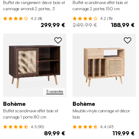
Buffet de rangement décor bois et
Buffet scandinave effet bois et
cannage arrondi 2 portes, 3
cannage 2 portes 150 cm
tiroirs 150 cm
4.2 (61)
4.2 (76)
299,99 €
249,99 €
188,99 €
5 variantes
Bohème
Bohème
Buffet scandinave effet bois et
Meuble vinyle cannage et décor
cannage 1 porte 80 cm
bois
4.5 (90)
4.4 (47)
89,99 €
119,99 €