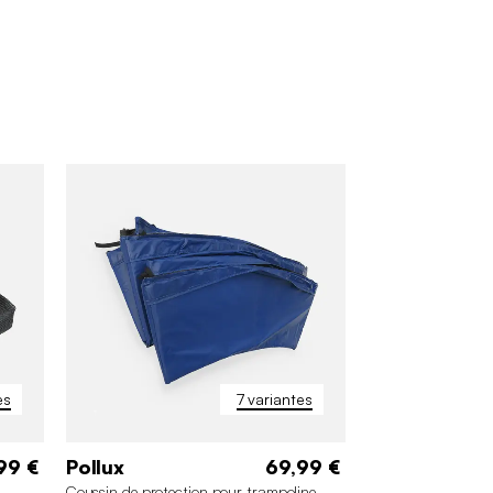
es
7 variantes
99 €
Pollux
69,99 €
Coussin de protection pour trampoline