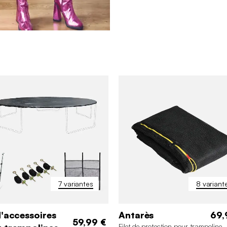
7 variantes
8 variant
d'accessoires
Antarès
69,
59,99 €
Filet de protection pour trampoline