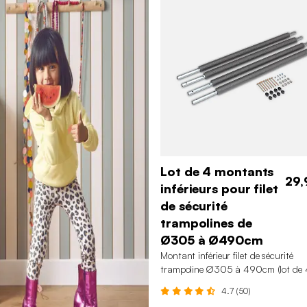
Lot de 4 montants
29,
inférieurs pour filet
de sécurité
trampolines de
Ø305 à Ø490cm
Montant inférieur filet de sécurité
trampoline ∅305 à 490cm (lot de 
4.7 (50)