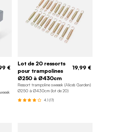
Lot de 20 ressorts
99 €
19,99 €
pour trampolines
Ø250 à Ø430cm
Ressort trampoline sweeek (Alice's Garden)
Ø250 à Ø430cm (lot de 20)
weeek
4.1 (17)