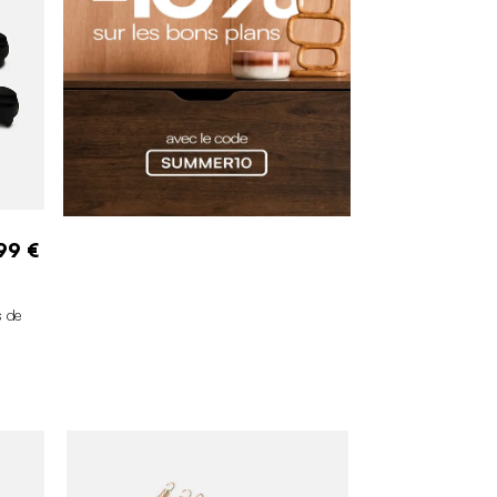
99 €
 de