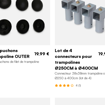
apuchons
Lot de 4
19,99 €
19,
mpoline OUTER
connecteurs pour
chons de filet de trampoline
trampolines
Ø250CM à Ø400CM
Connecteur 38x38mm trampoline s
∅250 à 400cm (lot de 4)
4 (1)