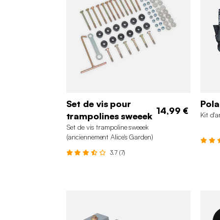
Set de vis pour
Pola
14,99 €
trampolines sweeek
Kit d'
Set de vis trampoline sweeek
(anciennement Alice's Garden)
3.7 (7)