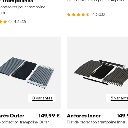
 trampolines
ccessoires pour trampoline
cm
4.6 (233)
4.2 (23)
0 cm
245 cm
305 cm
490 cm
180 cm
245 
370 cm
+3
305 cm
+4
8 variantes
5 variant
rès Outer
149,99 €
Antarès Inner
149,
de protection trampoline Outer
Filet de protection trampoline Inner