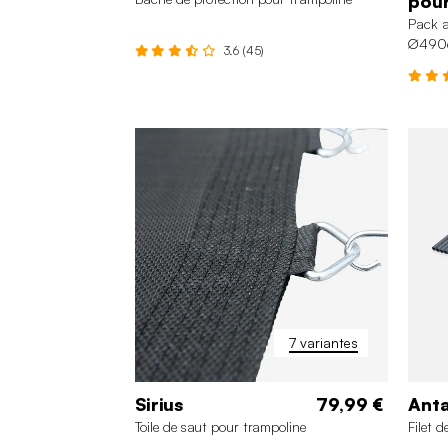
pour
Pack a
∅490
3.6 (45)
490 cm
245 cm
305 cm
46
370 cm
+3
7 variantes
Sirius
79,99 €
Anta
Toile de saut pour trampoline
Filet 