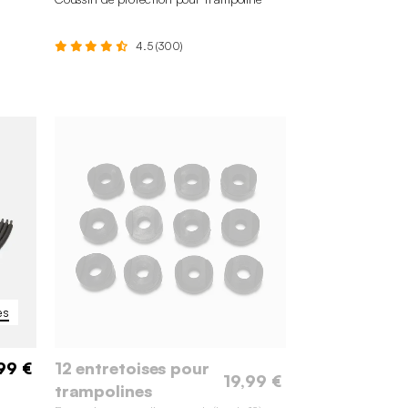
4.5 (300)
cm
490 cm
245 cm
305 cm
370 cm
+3
es
99 €
12 entretoises pour
19,99 €
trampolines