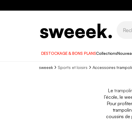
DESTOCKAGE & BONS PLANS
Collections
Nouvea
sweeek
Sports et loisirs
Accessoires trampol
Le
trampoli
l’école, le w
Pour profite
trampolin
coussins de