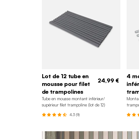
Lot de 12 tube en
4 m
24,99 €
mousse pour filet
infé
de trampolines
tram
Tube en mousse montant inférieur/
Montant
supérieur filet trampoline (lot de 12)
trampo
4.3 (9)