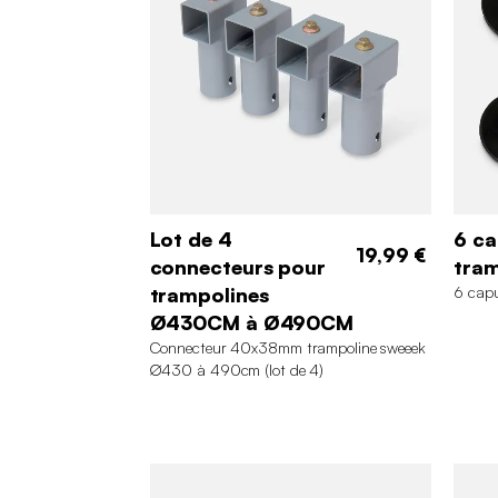
Lot de 4
6 c
19,99 €
connecteurs pour
tra
trampolines
6 capu
Ø430CM à Ø490CM
Connecteur 40x38mm trampoline sweeek
∅430 à 490cm (lot de 4)