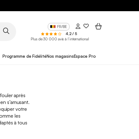
FR/BE
4,2 / 5
Plus de 30 000 avis à l’international
Programme de Fidélité
Nos magasins
Espace Pro
éfouler après
 en s’amusant.
équiper votre
 comme les
aptés à tous