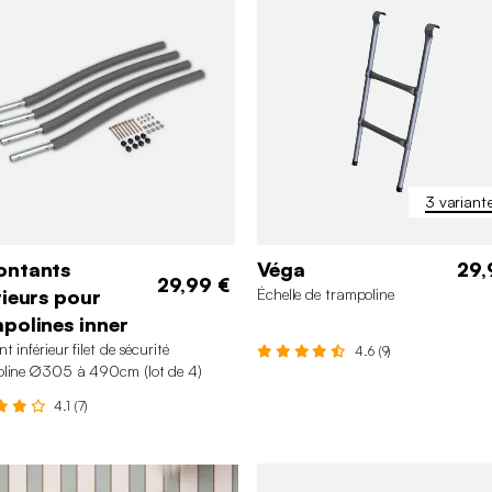
3 variant
ontants
Véga
29,
29,99 €
rieurs pour
Échelle de trampoline
polines inner
 inférieur filet de sécurité
4.6 (9)
line ∅305 à 490cm (lot de 4)
4.1 (7)
250 cm
300 à 430 c
460 à 490 cm