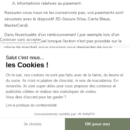
A. Informations relatives au paiement.
Rassurez-vous nous ne les conservons pas, vos paiements sont
sécurisés avec le dispositif 3D-Secure (Visa, Carte Bleue,
MasterCard).
Dans l’éventualité d’un remboursement ( par exemple lors d’un
Continuer sans accepter
remboursement partiel lorsque l’action n’est pas possible sur la
place de marché), nous pouvons vous demander de nous
communiquer votre IBAN, ne vous inquiétez pas, nous l’utilisons
Salut c'est nous...
afin de remplir notre part du contrat avec vous pour vous
les Cookies !
rembourser. Nous ne conservons pas votre IBAN après
l’opération de remboursement.
On le sait, nos cookies ne sont pas faits avec de la farine, du beurre et
du sucre. Ils n’ont ni pépites de chocolat, ni noix de macadamia. En
B. Vos échanges avec nous : historique d'activité.
revanche, ils sont super utiles pour vous proposer des contenus et
Nous utilisons l’historique de vos activités pour vous assister,
publicités ciblées et réaliser des statistiques de visites.
Vous êtes d’accord pour les garder ?
former nos équipes et vous fournir le meilleur service possible.
Votre expérience sera unique et personnalisée.
Lire la politique de confidentialité
C. Identification de vos équipements (IP, MAC, UDID) et
Consentements certifiés par
navigateur (Chrome, Firefox, Safari...)
Je choisis
OK pour moi
Lorsque vous naviguez sur notre site, certaines de vos