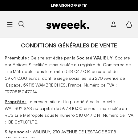
LIVRAISON OFFERTE*
CONDITIONS GÉNÉRALES DE VENTE
Préambule :
Ce site est édité par la
Société WALIBUY
, Société
par Actions Simplifiée immatriculée au registre du Commerce de
Lille
Métropole sous le numéro 518 047 014 au capital de
597.410,00 euros, dont le siège social est au 270 Avenue de
l'Espace, 59118 WAMBRECHIES, France. Numéro de TVA :
FR70518047014
Propriété :
Le présent site est la propriété de la société
WALIBUY SAS au capital de 597.410,00 euros immatriculée au
RCS Lille Métropole sous le numéro 518 047 014. Numéro de TVA
: BE 0671.811.112.
Siège social :
WALIBUY, 270 AVENUE DE L'ESPACE 59118