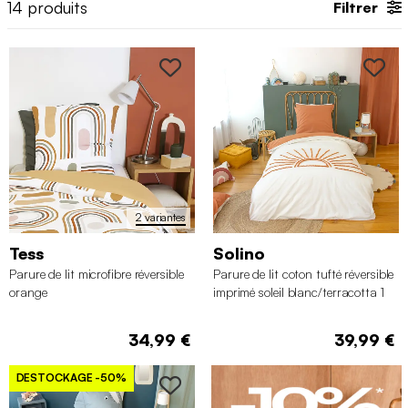
14
produits
Filtrer
2 variantes
Tess
Solino
Parure de lit microfibre réversible
Parure de lit coton tufté réversible
orange
imprimé soleil blanc/terracotta 1
place 140 x 200cm
34,99 €
39,99 €
DESTOCKAGE
-50%