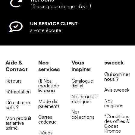
15 jours pour changer d’avis !
UN SERVICE CLIENT
à votre écoute
Aide &
Nos
Vous
sweeek
Contact
services
inspirer
Qui sommes
nous ?
Retours
(1) Nos
Catalogue
modes de
digital
Avis sweeek
livraison
Rétractation
Nos produits
Nos
Mode de
iconiques
Où est mon
magasins
paiements
colis ?
Nos
*Conditions
Cartes
collections
Mon produit
des offres &
cadeaux
est arrivé
Codes
abîmé
Promos
Pièces