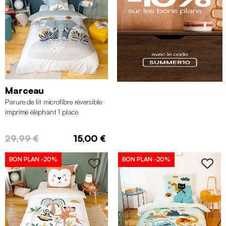
Marceau
Parure de lit microfibre réversible
imprimé éléphant 1 place
140x200cm
29,99 €
15,00 €
BON PLAN
-20%
BON PLAN
-20%