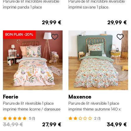
Parure de lit microfibre réversible
Parure de lit microfibre réversible
imprimé panda 1 place
imprimé savane 1 place
140x200cm
140x200cm
29,99 €
29,99 €
BON PLAN
-20%
Feerie
Maxence
Parure de lit réversible 1 place
Parure de lit réversible 1 place
imprimé thème licorne / danseuse
imprimé thème automne 140 x
140 x 200cm
200cm
5 (1)
2 (1)
34,99 €
27,99 €
34,99 €