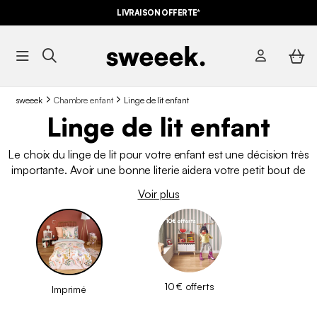
LIVRAISON OFFERTE*
sweeek
Chambre enfant
Linge de lit enfant
Linge de lit enfant
Le choix du linge de lit pour votre enfant est une décision très
importante. Avoir une bonne literie aidera votre petit bout de
chou à acquérir des bonnes habitudes
pour dormir et à être
Voir plus
à l’aise tout au long de la nuit
. Il est important que votre
enfant aime les draps choisis pour avoir hâte de s’y glisser tous
les soirs. Il existe de nombreuses possibilités notamment dans
le choix de la matière, des couleurs, des imprimés. Votre enfant
aura tout le loisir de choisir le linge qui lui plait.
10 € offerts
Imprimé