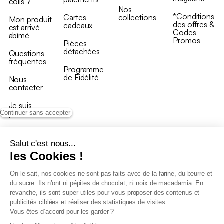
colis ?
Nos
*Conditions
Cartes
collections
Mon produit
des offres &
cadeaux
est arrivé
Codes
abîmé
Promos
Pièces
détachées
Questions
fréquentes
Programme
de Fidélité
Nous
contacter
Je suis
professionnel
Continuer sans accepter
Salut c'est nous...
les Cookies !
On le sait, nos cookies ne sont pas faits avec de la farine, du beurre et
Conditions générales de vente
du sucre. Ils n’ont ni pépites de chocolat, ni noix de macadamia. En
Conditions générales du programme de fidélité
revanche, ils sont super utiles pour vous proposer des contenus et
Charte de données personnelles
publicités ciblées et réaliser des statistiques de visites.
Conditions générales de vente Pro
Vous êtes d’accord pour les garder ?
Déclaration d’accessibilité