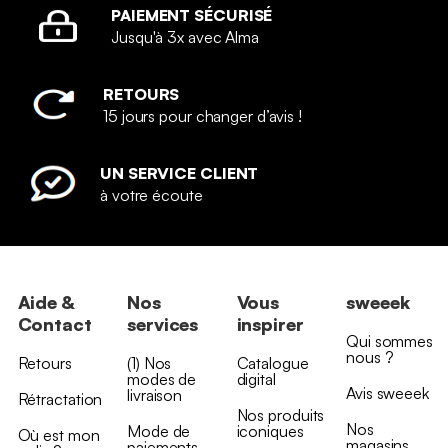
PAIEMENT SÉCURISÉ
Jusqu'à 3x avec Alma
RETOURS
15 jours pour changer d’avis !
UN SERVICE CLIENT
à votre écoute
Aide &
Nos
Vous
sweeek
Contact
services
inspirer
Qui sommes
nous ?
Retours
(1) Nos
Catalogue
modes de
digital
Avis sweeek
livraison
Rétractation
Nos produits
Nos
Mode de
iconiques
Où est mon
magasins
paiements