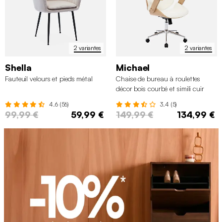
2 variantes
2 variantes
Shella
Michael
Fauteuil velours et pieds métal
Chaise de bureau à roulettes
décor bois courbé et simili cuir
4.6 (56)
3.4 (5)
99,99 €
59,99 €
149,99 €
134,99 €