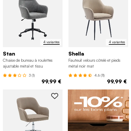
soirées (ou nuit blanche) derrière vos ordinateurs, il est
important d’avoir une bonne posture, ce n’est donc pas un
choix à prendre à la légère, après tout
c’est l’élément le plus
important de votre bureau
!
4 variantes
4 variantes
Stan
Shella
Chaise de bureau à roulettes
Fauteuil velours côtelé et pieds
ajustable métal et tissu
métal noir mat
3 (1)
4.6 (11)
99,99 €
99,99 €