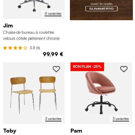
4 variantes
Jim
Chaise de bureau à roulettes
velours côtelé piétement chromé
3.8 (6)
99,99 €
BON PLAN
-25%
3 variantes
3 variantes
Toby
Pam