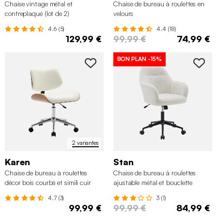
Chaise vintage métal et
Chaise de bureau à roulettes en
contreplaqué (lot de 2)
velours
4.6 (5)
4.4 (18)
129,99 €
99,99 €
74,99 €
BON PLAN
-15%
2 variantes
Karen
Stan
Chaise de bureau à roulettes
Chaise de bureau à roulettes
décor bois courbé et simili cuir
ajustable métal et bouclette
4.7 (3)
3 (1)
99,99 €
99,99 €
84,99 €